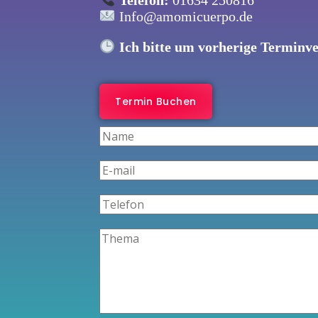
Info@amomicuerpo.de
Ich bitte um vorherige Terminv
Termin Buchen
N
a
m
E
e
-
*
m
T
a
e
i
l
T
l
e
h
*
f
e
o
m
n
a
*