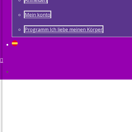
Anmelden
Mein konto
Programm Ich liebe meinen Körper
Suche